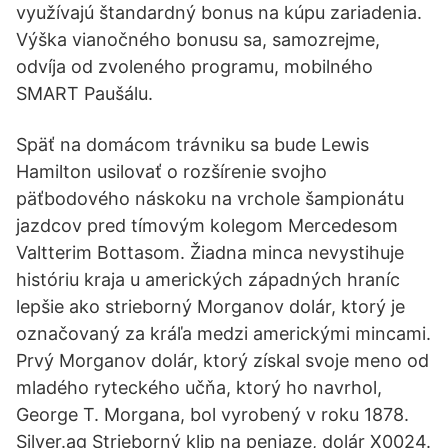
využívajú štandardný bonus na kúpu zariadenia.
Výška vianočného bonusu sa, samozrejme,
odvíja od zvoleného programu, mobilného
SMART Paušálu.
Späť na domácom trávniku sa bude Lewis
Hamilton usilovať o rozšírenie svojho
päťbodového náskoku na vrchole šampionátu
jazdcov pred tímovým kolegom Mercedesom
Valtterim Bottasom. Žiadna minca nevystihuje
históriu kraja u amerických západných hraníc
lepšie ako strieborný Morganov dolár, ktorý je
označovaný za kráľa medzi americkými mincami.
Prvý Morganov dolár, ktorý získal svoje meno od
mladého ryteckého učňa, ktorý ho navrhol,
George T. Morgana, bol vyrobený v roku 1878.
Silver.ag Strieborný klip na peniaze, dolár X0024.