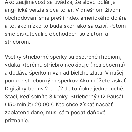
Ako zaujímavosť sa uvádza, že slovo dolár je
ang-lická verzia slova toliar. V dnešnom živom
obchodovaní sme prešli index amerického dolára
a to, ako nízko to bude skôr, ako sa oživí. Potom
sme diskutovali o obchodoch so zlatom a
striebrom.
Všetky strieborné šperky sú ošetrené rhodiom,
vďaka ktorému striebro neoxiduje (nealeboerna)
a dodáva šperkom vzhľad bieleho zlata. V našej
ponuke strieborných šperkov Ako môžete získať
Digitálny bonus 2 eurá? Je to úplne jednoduché.
Stačí, keď splníte 3 kroky. Strieborný O2 Paušál
(150 minút) 20,00 € Kto chce získať naspäť
zaplatené dane, musí sám podať daňové
priznanie.