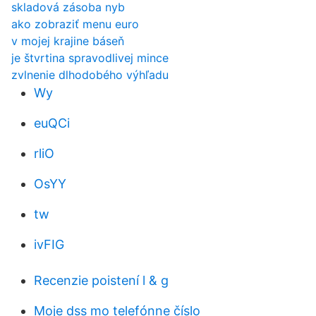
skladová zásoba nyb
ako zobraziť menu euro
v mojej krajine báseň
je štvrtina spravodlivej mince
zvlnenie dlhodobého výhľadu
Wy
euQCi
rliO
OsYY
tw
ivFIG
Recenzie poistení l & g
Moje dss mo telefónne číslo