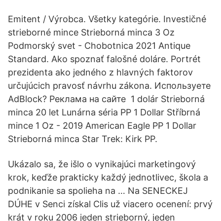
Emitent / Výrobca. Všetky kategórie. Investičné
strieborné mince Strieborná minca 3 Oz
Podmorský svet - Chobotnica 2021 Antique
Standard. Ako spoznať falošné doláre. Portrét
prezidenta ako jedného z hlavných faktorov
určujúcich pravosť návrhu zákona. Используете
AdBlock? Реклама на сайте 1 dolár Strieborná
minca 20 let Lunárna séria PP 1 Dollar Stříbrná
mince 1 Oz - 2019 American Eagle PP 1 Dollar
Strieborná minca Star Trek: Kirk PP.
Ukázalo sa, že išlo o vynikajúci marketingový
krok, keďže prakticky každý jednotlivec, škola a
podnikanie sa spolieha na … Na SENECKEJ
DÚHE v Senci získal Clis už viacero ocenení: prvý
krát v roku 2006 jeden strieborný, jeden