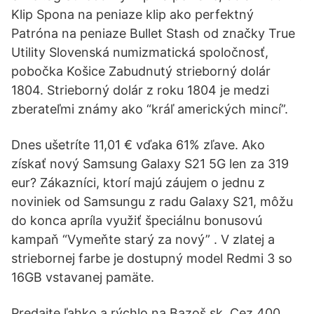
Klip Spona na peniaze klip ako perfektný
Patróna na peniaze Bullet Stash od značky True
Utility Slovenská numizmatická spoločnosť,
pobočka Košice Zabudnutý strieborný dolár
1804. Strieborný dolár z roku 1804 je medzi
zberateľmi známy ako “kráľ amerických mincí”.
Dnes ušetríte 11,01 € vďaka 61% zľave. Ako
získať nový Samsung Galaxy S21 5G len za 319
eur? Zákazníci, ktorí majú záujem o jednu z
noviniek od Samsungu z radu Galaxy S21, môžu
do konca apríla využiť špeciálnu bonusovú
kampaň “Vymeňte starý za nový” . V zlatej a
striebornej farbe je dostupný model Redmi 3 so
16GB vstavanej pamäte.
Predajte ľahko a rýchlo na Bazoš.sk. Cez 400