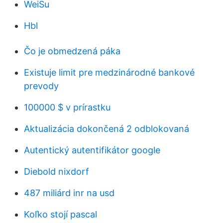
WeiSu
Hbl
Čo je obmedzená páka
Existuje limit pre medzinárodné bankové
prevody
100000 $ v prírastku
Aktualizácia dokončená 2 odblokovaná
Autentický autentifikátor google
Diebold nixdorf
487 miliárd inr na usd
Koľko stojí pascal