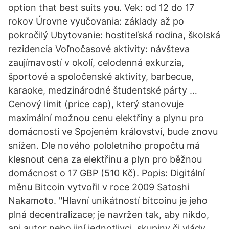
option that best suits you. Vek: od 12 do 17
rokov Úrovne vyučovania: základy až po
pokročilý Ubytovanie: hostiteľská rodina, školská
rezidencia Voľnočasové aktivity: návšteva
zaujímavostí v okolí, celodenná exkurzia,
športové a spoločenské aktivity, barbecue,
karaoke, medzinárodné študentské párty …
Cenový limit (price cap), který stanovuje
maximální možnou cenu elektřiny a plynu pro
domácnosti ve Spojeném království, bude znovu
snížen. Dle nového pololetního propočtu má
klesnout cena za elektřinu a plyn pro běžnou
domácnost o 17 GBP (510 Kč). Popis: Digitální
měnu Bitcoin vytvořil v roce 2009 Satoshi
Nakamoto. "Hlavní unikátností bitcoinu je jeho
plná decentralizace; je navržen tak, aby nikdo,
ani autor nebo jiní jednotlivci, skupiny či vlády,