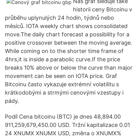
Náš graf sleduje také
historii ceny Bitcoinu v
průběhu uplynulých 24 hodin, týdnů nebo
měsíců. IOTA weekly chart shows consolidated
move.The daily chart forecast a possibility for a
positive crossover between the moving average.
While coming on to the shorter time frame of
4hrs,it is inside a parabolic curve.If the price
breaks 10% above or below the curve than major
movement can be seen on IOTA price. Graf
Bitcoinu často vykazuje extrémní volatilitu s
krátkodobými a strmými cenovými vzestupy i
pády.
Podíl Cena bitcoinu (BTC) je dnes 48,894.00
911,259,679,450.00 USD. Tržní kapitalizace 0.01
24 XNUMX XNUMX USD, změna o XNUMX%