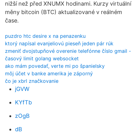
nižší než před XNUMX hodinami. Kurzy virtuální
měny bitcoin (BTC) aktualizované v reálném
čase.
puzdro htc desire x na penazenku
ktorý napísal evanjeliovú pieseň jeden pár rúk
zmeniť dvojstupňové overenie telefónne číslo gmail -
časový limit golang websocket
ako mám povedať, verte mi po španielsky
môj účet v banke amerika je záporný
čo je xbrl značkovanie
jGVW
KYfTb
zOgB
dB